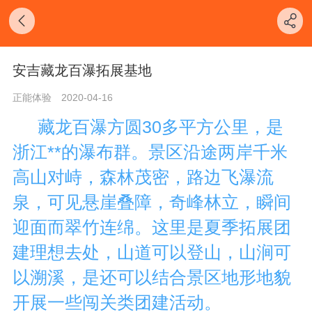
安吉藏龙百瀑拓展基地
正能体验
2020-04-16
藏龙百瀑方圆30多平方公里，是
浙江**的瀑布群。
景区沿途两岸千米
高山对峙，森林茂密，路边飞瀑流
泉，可见悬崖叠障，奇峰林立，瞬间
迎面而翠竹连绵。这里是夏季拓展团
建理想去处，山道可以登山，山涧可
以溯溪，是还可以结合景区地形地貌
开展一些闯关类团建活动。