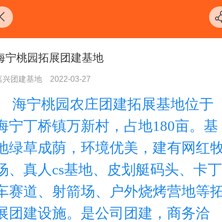
海宁桃园拓展团建基地
嘉兴团建基地
2022-03-27
海宁桃园农庄团建拓展基地位于
海宁丁桥镇万新村，
占地180亩。基
地绿草成荫，环境优美，建有
网红
场、真人
cs基地、皮划艇码头、卡丁
车赛道、射箭场、户外烧烤营地等
展团建设施。
是公司团建，商务洽