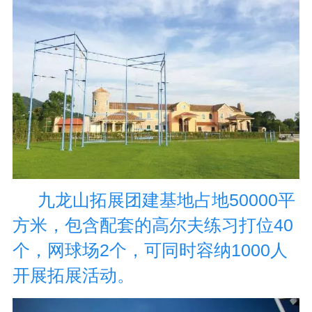
九龙山拓展团建基地占地
50000平
方米，包含
配套的高尔夫练习打位
40
个，网球场2个，
可同时容纳1000人
开展拓展活动。